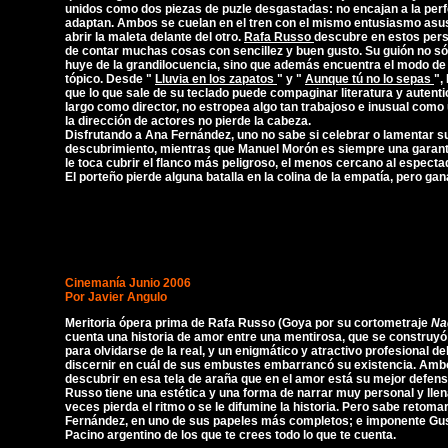
unidos como dos piezas de puzle desgastadas: no encajan a la perf
adaptan. Ambos se cuelan en el tren con el mismo entusiasmo asus
abrir la maleta delante del otro.
Rafa Russo
descubre en estos pers
de contar muchas cosas con sencillez y buen gusto. Su guión no sól
huye de la grandilocuencia, sino que además encuentra el modo de 
tópico. Desde "
Lluvia en los zapatos
" y "
Aunque tú no lo sepas
",
que lo que sale de su teclado puede compaginar literatura y autenti
largo como director, no estropea algo tan trabajoso e inusual como
la dirección de actores no pierde la cabeza.
Disfrutando a Ana Fernández, uno no sabe si celebrar o lamentar su
descubrimiento, mientras que Manuel Morón es siempre una garant
le toca cubrir el flanco más peligroso, el menos cercano al especta
El porteño pierde alguna batalla en la colina de la empatía, pero gan
Cinemanía Junio 2006
Por Javier Angulo
Meritoria ópera prima de Rafa Russo (Goya por su cortometraje
Na
cuenta una historia de amor entre una mentirosa, que se construyó 
para olvidarse de la real, y un enigmático y atractivo profesional de
discernir en cuál de sus embustes embarrancó su existencia. Amb
descubrir en esa tela de araña que en el amor está su mejor defens
Russo tiene una estética y una forma de narrar muy personal y llen
veces pierda el ritmo o se le difumine la historia. Pero sabe retomar
Fernández, en uno de sus papeles más completos; e imponente Gu
Pacino argentino de los que te crees todo lo que te cuenta.