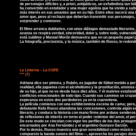
de personajes difíciles y, a priori, antipáticos, un exfutbolista tan há
ha convertido en estafador y una mujer egoísta que ha vivido a sal
más interés en sus amantes que en su hijo. Entre ellos nacerá una in
amor que, pese al rechazo que deberían transmitir sus personajes, 
sorprender y conmover.
El filme arranca dubitativo, con unos diálogos demasiado literarios
avanza se respira verdad, sinceridad, dolor y, sobre todo, vulnerab
está sublime y Manuel Morón demuestra que en un pequeño papel 
La fotografía, preciosista, y la música, también de Russo, lo redond
La Linterna – La COPE
*** (7)
Adriana dice ser pintora, y Rubén, ex jugador de fútbol metido a per
realidad, ella juguetea con el alcoholismo y la prostitución, ansiosa
de su hijo, al que no ve desde hace diez años. Y él malvive estafan
conflictos emocionales de todo tipo. Cuando sus caminos se cruza
esperanza en estos dos perdedores ya en la cuarentena.
La película comienza con una exhibicionista escena de cama; pero,
debutante Rafa Russo abandona las concesiones, controla algún 
literario, y conduce la historia con mano firme por arduos senderos
de reflexiones de interés en torno al poder redentor del amor, el pe
De este modo se cincelan con vigor los perfiles de los dos protago
encarnados por Ana Fernández y el argentino Gustavo Garzón.
Por lo demás, Russo muestra una gran sensibilidad como músico 
compuesto la banda sonora del filme—, aprovecha los parajes don