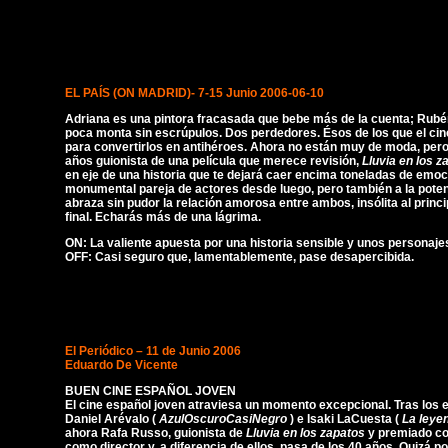
EL PAÍS (ON MADRID)- 7-15 Junio 2006-06-10
Adriana es una pintora fracasada que bebe más de la cuenta; Rubé
poca monta sin escrúpulos. Dos perdedores. Ésos de los que el ci
para convertirlos en antihéroes. Ahora no están muy de moda, per
años guionista de una película que merece revisión,
Lluvia en los 
en eje de una historia que te dejará caer encima toneladas de emoci
monumental pareja de actores desde luego, pero también a la poten
abraza sin pudor la relación amorosa entre ambos, insólita al princ
final. Echarás más de una lágrima.
ON: La valiente apuesta por una historia sensible y unos personaj
OFF: Casi seguro que, lamentablemente, pase desapercibida.
El Periódico – 11 de Junio 2006
Eduardo De Vicente
BUEN CINE ESPAÑOL JOVEN
El cine español joven atraviesa un momento excepcional. Tras los 
Daniel Arévalo (
AzulOscuroCasiNegro
) e Isaki LaCuesta (
La leye
ahora Rafa Russo, guionista de
Lluvia en los zapatos
y premiado co
como director y, a diferencia de ellos, pasa de los 40 años. Quizá po