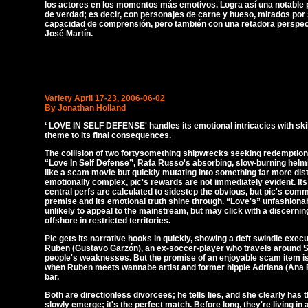
los actores en los momentos más emotivos. Logra así una notable p
de verdad; es decir, con personajes de carne y hueso, mirados por
capacidad de comprensión, pero también con una retadora perspec
José Martín.
Variety April 17-23, 2006-06-02
By Jonathan Holland
‘
LOVE IN SELF DEFENSE' handles its emotional intricacies with skil
theme to its final consequences.
The collision of two fortysomething shipwrecks seeking redemption i
“Love In Self Defense”, Rafa Russo's absorbing, slow-burning helmi
like a scam movie but quickly mutating into something far more dis
emotionally complex, pic's rewards are not immediately evident. Its 
central perfs are calculated to sidestep the obvious, but pic's comm
premise and its emotional truth shine through. “Love's” unfashiona
unlikely to appeal to the mainstream, but may click with a discernin
offshore in restricted territories.
Pic gets its narrative hooks in quickly, showing a deft swindle exe
Ruben (Gustavo Garzón), an ex-soccer-player who travels around Sp
people's weaknesses. But the promise of an enjoyable scam item i
when Ruben meets wannabe artist and former hippie Adriana (Ana F
bar.
Both are directionless divorcees; he tells lies, and she clearly has t
slowly emerge; it's the perfect match. Before long, they're living in