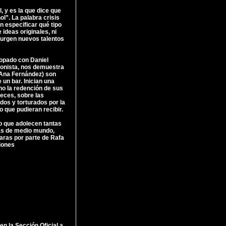
 y es la que dice que
ol”. La palabra crisis
n especificar qué tipo
 ideas originales, ni
surgen nuevos talentos
copado con Daniel
ionista, nos demuestra
(Ana Fernández) son
un bar. Inician una
no la redención de sus
eces, sobre las
os y torturados por la
o que pudieran recibir.
o que adolecen tantas
ras de medio mundo,
aras por parte de Rafa
iones
en la Sección Oficial a