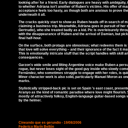
looking after for a friend. Early dialogues are heavy with ambiguity,
to whether Adriana isn't another of Ruben's victims. His offer of ma
acceptance feels too hasty, as though both are anxious to prove th
underneath it all.
The cracks quickly start to show as Ruben heads off in search of m
claiming a business trip. Meanwhile, Adriana goes in pursuit of he
Gertrudix), who she treated badly as a kid. Pic is overleisurely thro
with the disappearance of Ruben and the arrival of Damian, but pick
final half-hour.
On the surface, both protags are obnoxious; what redeems them is t
that love will solve everything – and their ignorance of the fact it ma
This is emotionally intricate stuff that the script handles with skill a
consequences.
Garzon's wide smile and lilting Argentine voice make Ruben a pers
rogue, but never loses sight of the good guy inside who slowly comes
Fernández, who sometimes struggle to engage with her roles, is qu
Minor character work is also solid, particularly Manuel Moron as on
marks.
Stylistically stripped-back pic is set on Spain 's east coast, present
Aranyo as the kind of romantic paradise where love might flourish.
mostly of attractively folksy, English-language guitar-based songs
by the helmer.
Cineando que es gerundio - 19/08/2006
Federico Marín Bellón