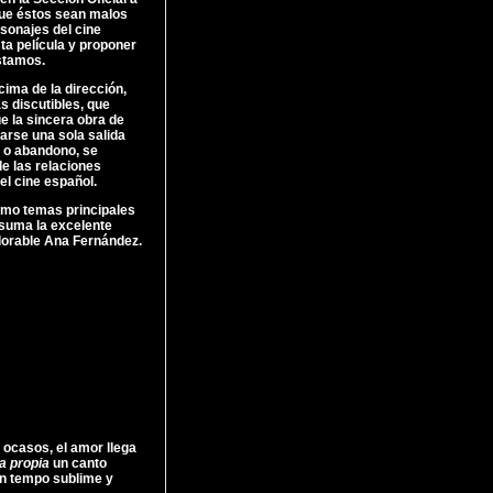
que éstos sean malos
sonajes del cine
ta película y proponer
estamos.
cima de la dirección,
s discutibles, que
e la sincera obra de
arse una sola salida
n o abandono, se
de las relaciones
l cine español.
como temas principales
 suma la excelente
adorable Ana Fernández.
 ocasos, el amor llega
a propia
un canto
un tempo sublime y