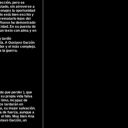
ección, pero se
tado, sin atreverse a
onajes la oportunidad
o está bien escrito y
rematarlo lejos del
 Russo ha demostrado
cidad. En su puesta de
 un texto con alma y en
 tardío
ía. A Gustavo Garzón
dor y el más complejo.
a la guerra.
da que perder
), que
su propia vida falsa
l timo, incapaz de
os tardarán en
a, su mejor salvación.
a de fuerza, aunque a
 el hilo. Muy bien Ana
stavo Garzón, un