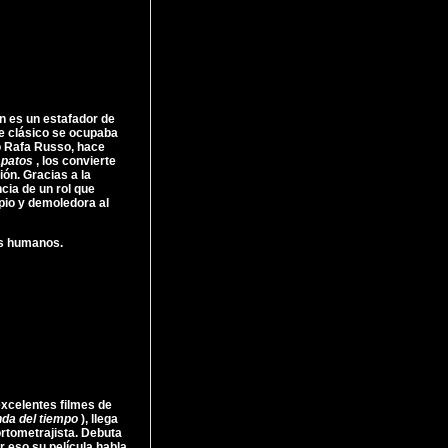
n es un estafador de
ne clásico se ocupaba
o Rafa Russo, hace
zapatos
, los convierte
ón. Gracias a la
cia de un rol que
ipio y demoledora al
es humanos.
excelentes filmes de
nda del tiempo
), llega
rtometrajista. Debuta
r eso su película habla