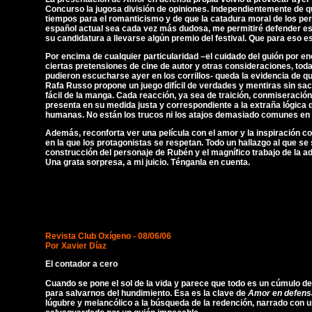
Concurso la jugosa división de opiniones. Independientemente de 
tiempos para el romanticismo y de que la catadura moral de los per
español actual sea cada vez más dudosa, me permitiré defender es
su candidatura a llevarse algún premio del festival. Que para eso 
Por encima de cualquier particularidad –el cuidado del guión por en
ciertas pretensiones de cine de autor y otras consideraciones, toda
pudieron escucharse ayer en los corrillos- queda la evidencia de qu
Rafa Russo propone un juego difícil de verdades y mentiras sin sac
fácil de la manga. Cada reacción, ya sea de traición, conmiseració
presenta en su medida justa y correspondiente a la extraña lógica 
humanas. No están los trucos ni los atajos demasiado comunes en e
Además, reconforta ver una película con el amor y la inspiración 
en la que los protagonistas se respetan. Todo un hallazgo al que se
construcción del personaje de Rubén y el magnífico trabajo de la 
Una grata sorpresa, a mi juicio. Ténganla en cuenta.
Revista Club Oxígeno
- 08/06/06
Por
Xavier Díaz
El contador a cero
Cuando se pone el sol de la vida y parece que todo es un cúmulo de
para salvarnos del hundimiento. Esa es la clave de
Amor en defens
lúgubre y melancólico a la búsqueda de la redención, narrado con 