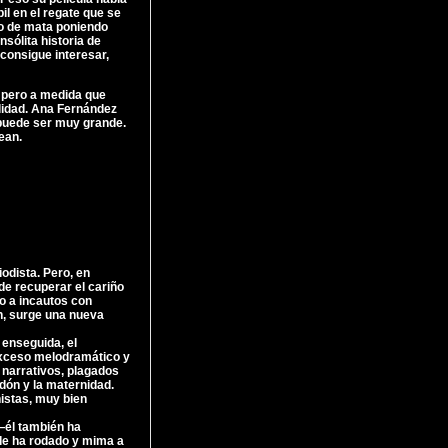
bil en el regate que se
to de mata poniendo
sólita historia de
consigue interesar,
, pero a medida que
ilidad. Ana Fernández
puede ser muy grande.
ean.
iodista. Pero, en
 de recuperar el cariño
do a incautos con
n, surge una nueva
 enseguida, el
exceso melodramático y
 narrativos, plagados
rdón y la maternidad.
nistas, muy bien
—él también ha
de ha rodado y mima a