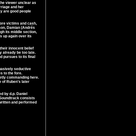
 the viewer unclear as
rriage and her
ey are good people
ore victims and cash,
r son, Damian (Andrés
ugh its middle section,
s up again over its
heir innocent belief
y already be too late.
nd pursues to its final
uasively seductive
 to the fore.
ietly commanding here.
e of Ruben's later
ed by d.p. Daniel
 Soundtrack consists
 written and performed