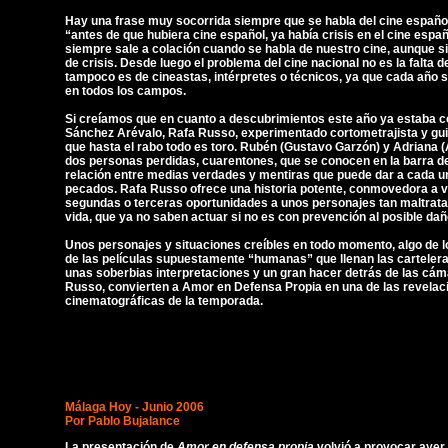
Hay una frase muy socorrida siempre que se habla del cine español,
“antes de que hubiera cine español, ya había crisis en el cine españ
siempre sale a colación cuando se habla de nuestro cine, aunque si
de crisis. Desde luego el problema del cine nacional no es la falta de
tampoco es de cineastas, intérpretes o técnicos, ya que cada año 
en todos los campos.
Si creíamos que en cuanto a descubrimientos este año ya estaba 
Sánchez Arévalo, Rafa Russo, experimentado cortometrajista y gu
que hasta el rabo todo es toro. Rubén (Gustavo Garzón) y Adriana 
dos personas perdidas, cuarentones, que se conocen en la barra de 
relación entre medias verdades y mentiras que puede dar a cada u
pecados. Rafa Russo ofrece una historia potente, conmovedora a v
segundas o terceras oportunidades a unos personajes tan maltratad
vida, que ya no saben actuar si no es con prevención al posible dañ
Unos personajes y situaciones creíbles en todo momento, algo de l
de las películas supuestamente “humanas” que llenan las cartele
unas soberbias interpretaciones y un gran hacer detrás de las cám
Russo, convierten a Amor en Defensa Propia en una de las revelac
cinematográficas de la temporada.
Málaga Hoy - Junio 2006
Por Pablo Bujalance
La presentación de
Amor en defensa propia
volvió a provocar ayer 