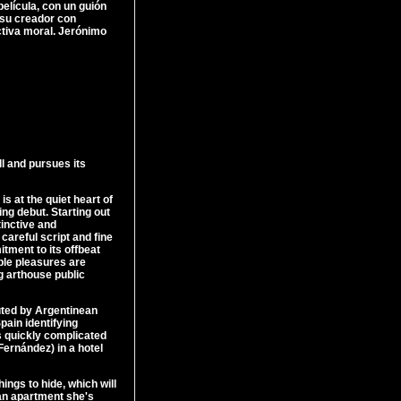
elícula, con un guión
 su creador con
tiva moral. Jerónimo
l and pursues its
s at the quiet heart of
ng debut. Starting out
tinctive and
careful script and fine
itment to its offbeat
ble pleasures are
g arthouse public
cuted by Argentinean
ain identifying
s quickly complicated
ernández) in a hotel
hings to hide, which will
 an apartment she's